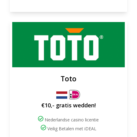
Toto
€10,- gratis wedden!
Nederlandse casino licentie
Veilig Betalen met iDEAL