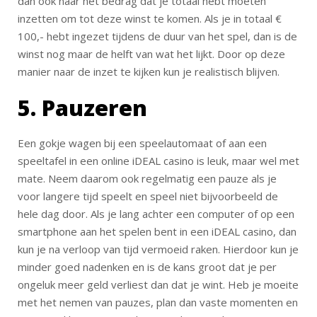
dan ook naar het bedrag dat je totaal hebt moeten
inzetten om tot deze winst te komen. Als je in totaal €
100,- hebt ingezet tijdens de duur van het spel, dan is de
winst nog maar de helft van wat het lijkt. Door op deze
manier naar de inzet te kijken kun je realistisch blijven.
5. Pauzeren
Een gokje wagen bij een speelautomaat of aan een
speeltafel in een online iDEAL casino is leuk, maar wel met
mate. Neem daarom ook regelmatig een pauze als je
voor langere tijd speelt en speel niet bijvoorbeeld de
hele dag door. Als je lang achter een computer of op een
smartphone aan het spelen bent in een iDEAL casino, dan
kun je na verloop van tijd vermoeid raken. Hierdoor kun je
minder goed nadenken en is de kans groot dat je per
ongeluk meer geld verliest dan dat je wint. Heb je moeite
met het nemen van pauzes, plan dan vaste momenten en