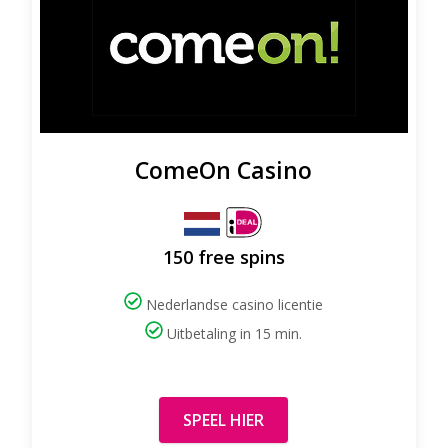
ComeOn Casino
150 free spins
Nederlandse casino licentie
Uitbetaling in 15 min.
SPEEL HIER