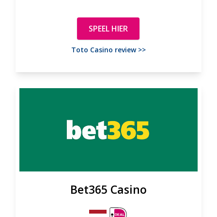
SPEEL HIER
Toto Casino review >>
Bet365 Casino