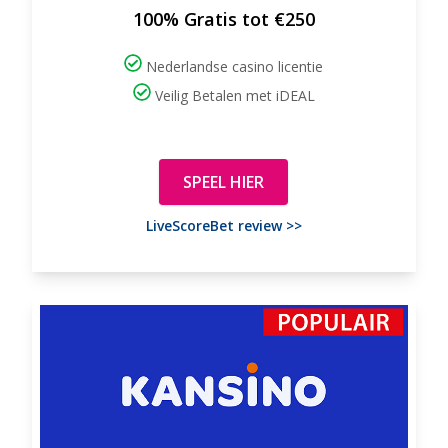
100% Gratis tot €250
Nederlandse casino licentie
Veilig Betalen met iDEAL
SPEEL HIER
LiveScoreBet review >>