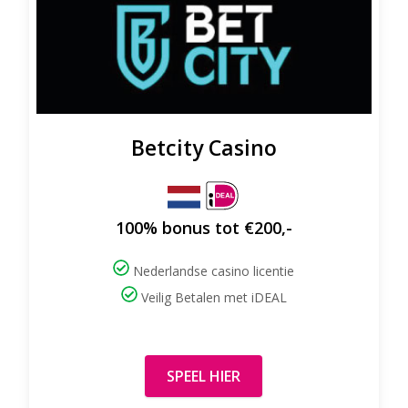
Betcity Casino
100% bonus tot €200,-
Nederlandse casino licentie
Veilig Betalen met iDEAL
SPEEL HIER