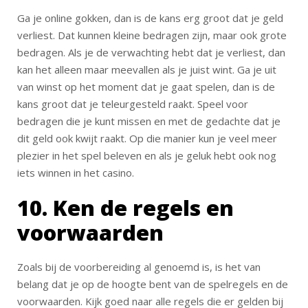
Ga je online gokken, dan is de kans erg groot dat je geld
verliest. Dat kunnen kleine bedragen zijn, maar ook grote
bedragen. Als je de verwachting hebt dat je verliest, dan
kan het alleen maar meevallen als je juist wint. Ga je uit
van winst op het moment dat je gaat spelen, dan is de
kans groot dat je teleurgesteld raakt. Speel voor
bedragen die je kunt missen en met de gedachte dat je
dit geld ook kwijt raakt. Op die manier kun je veel meer
plezier in het spel beleven en als je geluk hebt ook nog
iets winnen in het casino.
10. Ken de regels en
voorwaarden
Zoals bij de voorbereiding al genoemd is, is het van
belang dat je op de hoogte bent van de spelregels en de
voorwaarden. Kijk goed naar alle regels die er gelden bij