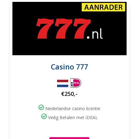
Casino 777
€250,-
Nederlandse casino licentie
Veilig Betalen met iDEAL