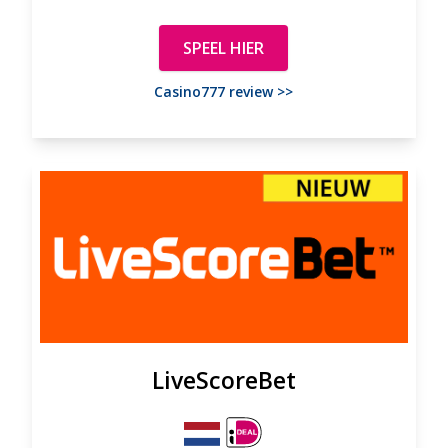
SPEEL HIER
Casino777 review >>
LiveScoreBet