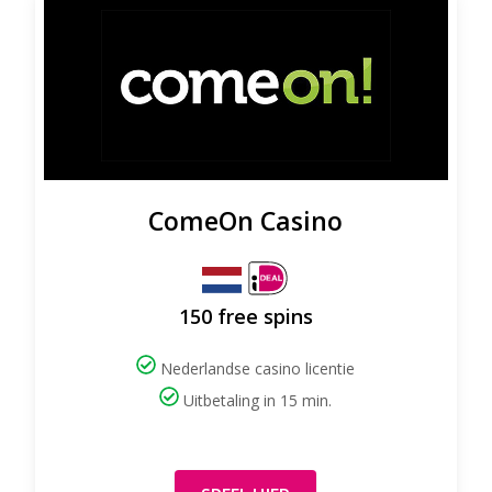
ComeOn Casino
150 free spins
Nederlandse casino licentie
Uitbetaling in 15 min.