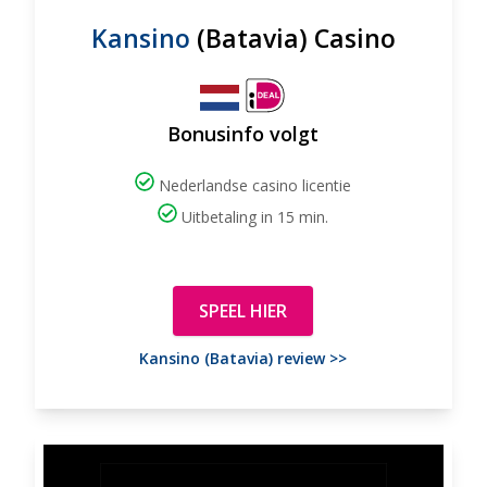
Kansino
(Batavia) Casino
Bonusinfo volgt
Nederlandse casino licentie
Uitbetaling in 15 min.
SPEEL HIER
Kansino (Batavia) review >>