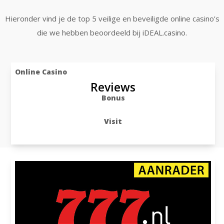
Hieronder vind je de top 5 veilige en beveiligde online casino’s
die we hebben beoordeeld bij iDEAL.casino.
Online Casino
Reviews
Bonus
Visit