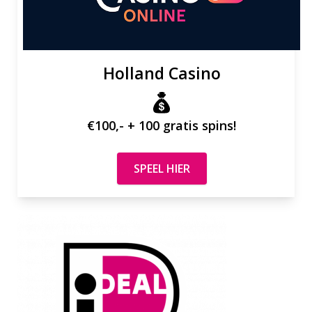
Holland Casino
€100,- + 100 gratis spins!
SPEEL HIER