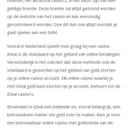
moeten, net als echte casino’s, in het bezit zijn van een
geldige licentie. Deze licentie zal altijd getoond worden
op de website van het casino en kan eenvoudig
gecontroleerd worden. Doe dit dan ook altijd voordat je
gaat spelen aan een tafel.
Vooral in Nederland speelt men graag bij een casino.
iDeal is de standaard op het gebied van online betalingen.
Verwonderlijk is het ook niet dat deze methode ook de
standaard is geworden op het gebied van geld storten
op je online casino account. Elk online casino waarbij je
met iDeal geld kunt storten op je account, behoort tot de
iDeal casino’s.
Bovendien is iDeal een bekende en, vooral belangrijk, een
betrouwbare manier om geld over te maken. Kies je voor
een betrouwbaar online casino met goklicentie van de