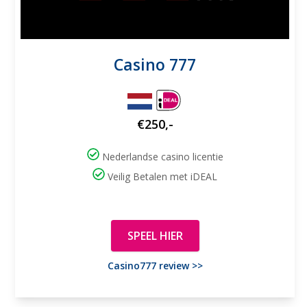
Casino 777
€250,-
Nederlandse casino licentie
Veilig Betalen met iDEAL
SPEEL HIER
Casino777 review >>