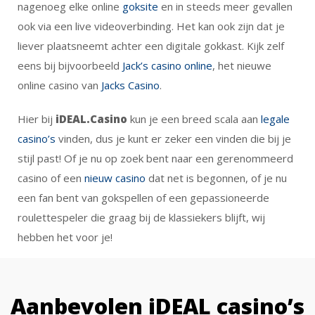
nagenoeg elke online
goksite
en in steeds meer gevallen
ook via een live videoverbinding. Het kan ook zijn dat je
liever plaatsneemt achter een digitale gokkast. Kijk zelf
eens bij bijvoorbeeld
Jack’s casino online
, het nieuwe
online casino van
Jacks Casino
.
Hier bij
iDEAL.Casino
kun je een breed scala aan
legale
casino’s
vinden, dus je kunt er zeker een vinden die bij je
stijl past! Of je nu op zoek bent naar een gerenommeerd
casino of een
nieuw casino
dat net is begonnen, of je nu
een fan bent van gokspellen of een gepassioneerde
roulettespeler die graag bij de klassiekers blijft, wij
hebben het voor je!
Aanbevolen iDEAL casino’s