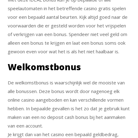
speelautomaten in het betreffende casino gratis spelen
voor een bepaald aantal beurten. Kijk altijd goed naar de
voorwaarden die er gesteld worden voor het vrijspelen
of verkrijgen van een bonus. Spendeer niet veel geld om
alleen een bonus te krijgen en laat een bonus soms ook
gewoon even voor wat het is als het niet haalbaar is.
Welkomstbonus
De welkomstbonus is waarschijnlijk wel de mooiste van
alle bonussen. Deze bonus wordt door nagenoeg elk
online casino aangeboden en kan verschillende vormen
hebben. In bepaalde gevallen is het zo dat je gebruik kunt
maken van een no deposit cash bonus bij het aanmaken
van een account.
Je krijgt dan van het casino een bepaald geldbedrag,