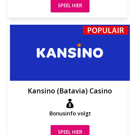
SPEEL HIER
Kansino (Batavia) Casino
Bonusinfo volgt
SPEEL HIER