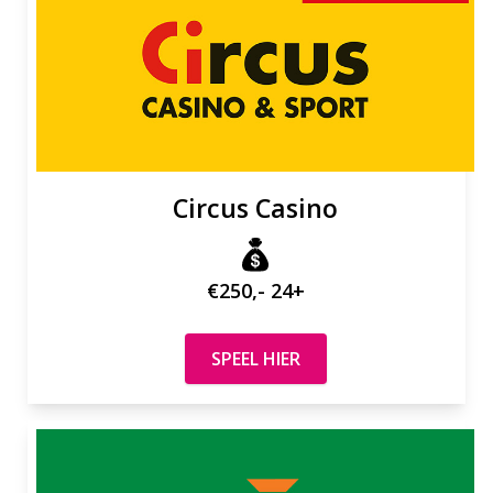
Circus Casino
€250,- 24+
SPEEL HIER