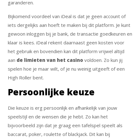
garanderen.
Bijkomend voordeel van iDeal is dat je geen account of
iets dergelijks aan hoeft te maken bij dit platform. Je kunt
gewoon inloggen bij je bank, de transactie goedkeuren en
klaar is kees. iDeal rekent daarnaast geen kosten voor
het gebruik en bovendien kan dit platform vrijwel altijd
aan
de limieten van het casino
voldoen. Zo kun jij
spelen hoe je maar wilt, of je nu weinig uitgeeft of een
High Roller bent.
Persoonlijke keuze
Die keuze is erg persoonlijk en afhankelijk van jouw
speelstijl en de wensen die je hebt. Zo kan het
bijvoorbeeld zijn dat je graag een tafelspel speelt als
baccarat, poker, roulette of blackjack. Dit kan bij