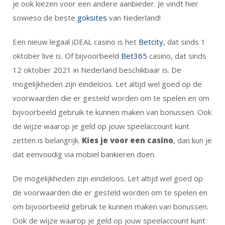
je ook kiezen voor een andere aanbieder. Je vindt hier
sowieso de beste
goksites
van Nederland!
Een nieuw legaal iDEAL casino is het
Betcity
, dat sinds 1
oktober live is. Of bijvoorbeeld
Bet365
casino, dat sinds
12 oktober 2021 in Nederland beschikbaar is. De
mogelijkheden zijn eindeloos. Let altijd wel goed op de
voorwaarden die er gesteld worden om te spelen en om
bijvoorbeeld gebruik te kunnen maken van bonussen. Ook
de wijze waarop je geld op jouw speelaccount kunt
zetten is belangrijk.
Kies je voor een casino
, dan kun je
dat eenvoudig via mobiel bankieren doen.
De mogelijkheden zijn eindeloos. Let altijd wel goed op
de voorwaarden die er gesteld worden om te spelen en
om bijvoorbeeld gebruik te kunnen maken van bonussen.
Ook de wijze waarop je geld op jouw speelaccount kunt