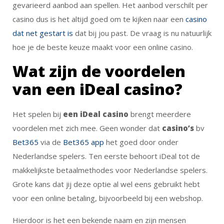
gevarieerd aanbod aan spellen. Het aanbod verschilt per
casino dus is het altijd goed om te kijken naar een
casino
dat net gestart is
dat bij jou past. De vraag is nu natuurlijk
hoe je de beste keuze maakt voor een online casino.
Wat zijn de voordelen
van een iDeal casino?
Het spelen bij
een iDeal casino
brengt meerdere
voordelen met zich mee. Geen wonder dat
casino’s
bv
Bet365
via de
Bet365 app
het goed door onder
Nederlandse spelers. Ten eerste behoort iDeal tot de
makkelijkste betaalmethodes voor Nederlandse spelers.
Grote kans dat jij deze optie al wel eens gebruikt hebt
voor een online betaling, bijvoorbeeld bij een webshop.
Hierdoor is het een bekende naam en zijn mensen