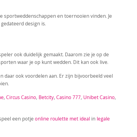
ele sportweddenschappen en toernooien vinden. Je
 gedateerd design is.
peler ook duidelijk gemaakt. Daarom zie je op de
porten waar je op kunt wedden. Dit kan ook live.
en daar ook voordelen aan. Er zijn bijvoorbeeld veel
ien.
ne
,
Circus Casino
,
Betcity
,
Casino 777
,
Unibet Casino
,
speel een potje
online roulette met ideal
in
legale