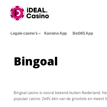
Legale casino’s
Kansino App
Bet365 App
Bingoal
Bingoal casino is vooral bekend buiten Nederland. He
populair casino. Zelfs één van de grootste en meest 