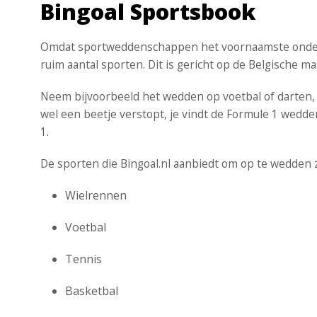
Bingoal Sportsbook
Omdat sportweddenschappen het voornaamste onderdeel
ruim aantal sporten. Dit is gericht op de Belgische m
Neem bijvoorbeeld het wedden op voetbal of darten, 
wel een beetje verstopt, je vindt de Formule 1 wedde
1.
De sporten die Bingoal.nl aanbiedt om op te wedden z
Wielrennen
Voetbal
Tennis
Basketbal