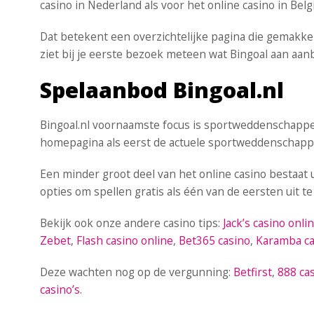
casino in Nederland als voor het online casino in Belgi
Dat betekent een overzichtelijke pagina die gemakke
ziet bij je eerste bezoek meteen wat Bingoal aan aan
Spelaanbod Bingoal.nl
Bingoal.nl voornaamste focus is sportweddenschappen.
homepagina als eerst de actuele sportweddenschappen.
Een minder groot deel van het online casino bestaat ui
opties om spellen gratis als één van de eersten uit t
Bekijk ook onze andere casino tips:
Jack’s casino onli
Zebet
,
Flash casino online
,
Bet365 casino
,
Karamba ca
Deze wachten nog op de vergunning:
Betfirst
,
888 ca
casino’s
.