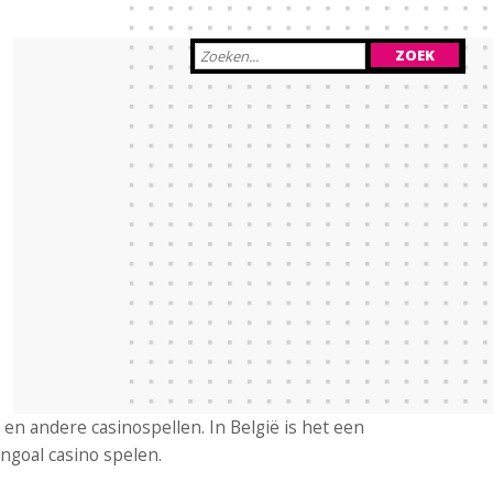
en andere casinospellen. In België is het een
ngoal casino spelen.