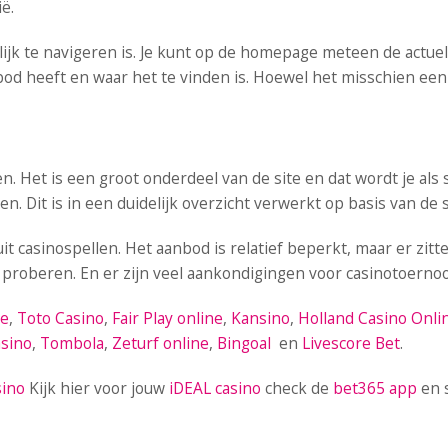
ë.
lijk te navigeren is. Je kunt op de homepage meteen de actu
bod heeft en waar het te vinden is. Hoewel het misschien een
 Het is een groot onderdeel van de site en dat wordt je als s
 Dit is in een duidelijk overzicht verwerkt op basis van de s
t casinospellen. Het aanbod is relatief beperkt, maar er zitt
e proberen. En er zijn veel aankondigingen voor casinotoernoo
ne
,
Toto Casino
,
Fair Play online
,
Kansino
,
Holland Casino Onli
sino
,
Tombola
,
Zeturf online
,
Bingoal
en
Livescore Bet
.
sino
Kijk hier voor jouw
iDEAL casino
check de
bet365 app
en 