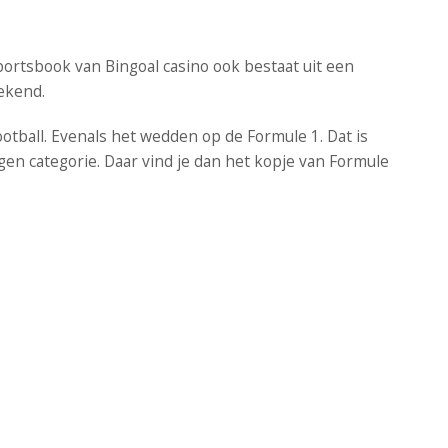
ortsbook van Bingoal casino ook bestaat uit een
bekend.
tball. Evenals het wedden op de Formule 1. Dat is
en categorie. Daar vind je dan het kopje van Formule