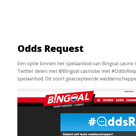
Odds Request
Een optie binnen het spelaanbod van Bingoal casino 
Twitter delen met @Bingoal casinobe met #OddsReque
spelaanbod. Dit soort geaccepteerde weddenschappen