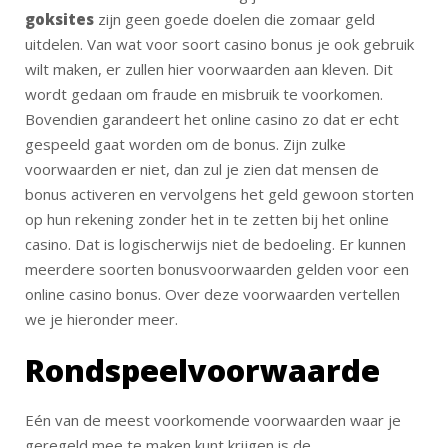
goksites
zijn geen goede doelen die zomaar geld
uitdelen. Van wat voor soort casino bonus je ook gebruik
wilt maken, er zullen hier voorwaarden aan kleven. Dit
wordt gedaan om fraude en misbruik te voorkomen.
Bovendien garandeert het online casino zo dat er echt
gespeeld gaat worden om de bonus. Zijn zulke
voorwaarden er niet, dan zul je zien dat mensen de
bonus activeren en vervolgens het geld gewoon storten
op hun rekening zonder het in te zetten bij het online
casino. Dat is logischerwijs niet de bedoeling. Er kunnen
meerdere soorten bonusvoorwaarden gelden voor een
online casino bonus. Over deze voorwaarden vertellen
we je hieronder meer.
Rondspeelvoorwaarde
Eén van de meest voorkomende voorwaarden waar je
geregeld mee te maken kunt krijgen is de