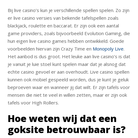
Bij live casino’s kun je verschillende spellen spelen. Zo zijn
er live casino versies van bekende tafelspellen zoals
blackjack, roulette en baccarat. Er zijn ook een aantal
game providers, zoals bijvoorbeeld Evolution Gaming, die
hun eigen live casino games hebben ontwikkeld. Goede
voorbeelden hiervan zijn Crazy Time en
Monopoly Live
.
Het aanbod is dus groot. Het leuke aan live casino’s is dat
je vanuit je luie stoel kunt spelen maar dat je alsnog dat
echte casino gevoel er aan overhoudt. Live casino spellen
kunnen ook mobiel gespeeld worden, dus je kunt je geluk
beproeven waar en wanneer jij dat wilt. Er zijn tafels voor
mensen die niet te veel in willen zetten, maar er zijn ook
tafels voor High Rollers.
Hoe weten wij dat een
goksite betrouwbaar is?