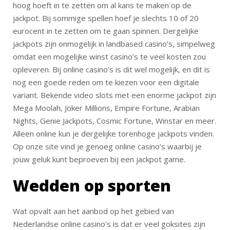
hoog hoeft in te zetten om al kans te maken op de
jackpot. Bij sommige spellen hoef je slechts 10 of 20
eurocent in te zetten om te gaan spinnen. Dergelijke
jackpots zijn onmogelijk in landbased casino’s, simpelweg
omdat een mogelijke winst casino’s te veel kosten zou
opleveren. Bij online casino’s is dit wel mogelijk, en dit is
nog een goede reden om te kiezen voor een digitale
variant. Bekende video slots met een enorme jackpot zijn
Mega Moolah, Joker Millions, Empire Fortune, Arabian
Nights, Genie Jackpots, Cosmic Fortune, Winstar en meer.
Alleen online kun je dergelijke torenhoge jackpots vinden.
Op onze site vind je genoeg online casino’s waarbij je
jouw geluk kunt beproeven bij een jackpot game.
Wedden op sporten
Wat opvalt aan het aanbod op het gebied van
Nederlandse online casino’s is dat er veel goksites zijn