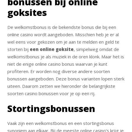
bonussen bij online
goksites
De welkomstbonus is de bekendste bonus die bij een
online casino wordt aangeboden. Misschien heb je er al
wel eens voor gekozen om je aan te melden en geld te
storten bij
een online goksite
, simpelweg omdat de
welkomstbonus je als muziek in de oren klonk. Maar het is
niet de enige online casino bonus waarvan je kunt
profiteren. Er worden nog diverse andere soorten
bonussen aangeboden. Deze bonus varianten lopen sterk
uiteen. Daarom zetten we hieronder de belangrijkste
soorten casino bonussen voor je op een rij.
Stortingsbonussen
Vaak zijn een welkomstbonus en een stortingsbonus
synoniem aan elkaar. Bij de meeste online casino’s krijg je