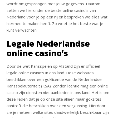
wordt omgesprongen met jouw gegevens. Daarom
zetten we hieronder de beste online casino’s van
Nederland voor je op een rij en bespreken we alles wat
hiermee te maken heeft. Zo weet je het beste wat je
kunt verwachten.
Legale Nederlandse
online casino’s
Door de wet Kansspelen op Afstand zijn er officieel
legale online casino’s in ons land. Deze websites
beschikken over een goklicentie van de Nederlandse
Kansspelautoriteit (KSA). Zonder licentie mag een online
casino zijn diensten niet aanbieden in ons land. Het is om
deze reden dat je op onze site alleen maar goksites
aantreft die beschikken over een vergunning. Hierdoor
zie je meteen welke sites daadwerkelijk beschikbaar zijn.