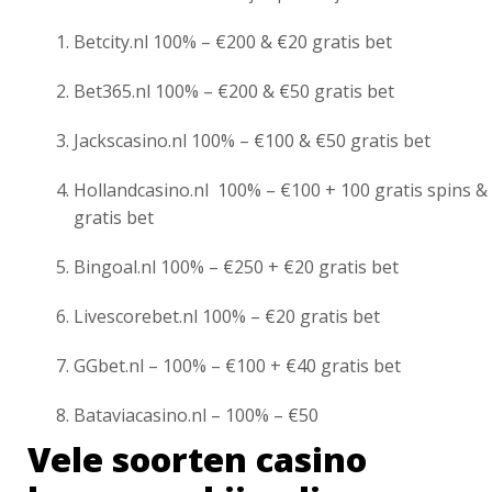
Betcity.nl 100% – €200 & €20 gratis bet
Bet365.nl 100% – €200 & €50 gratis bet
Jackscasino.nl 100% – €100 & €50 gratis bet
Hollandcasino.nl 100% – €100 + 100 gratis spins &
gratis bet
Bingoal.nl 100% – €250 + €20 gratis bet
Livescorebet.nl 100% – €20 gratis bet
GGbet.nl – 100% – €100 + €40 gratis bet
Bataviacasino.nl – 100% – €50
Vele soorten casino