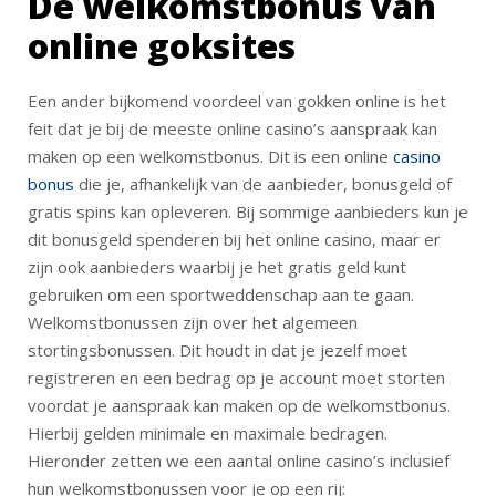
De welkomstbonus van
online goksites
Een ander bijkomend voordeel van gokken online is het
feit dat je bij de meeste online casino’s aanspraak kan
maken op een welkomstbonus. Dit is een online
casino
bonus
die je, afhankelijk van de aanbieder, bonusgeld of
gratis spins kan opleveren. Bij sommige aanbieders kun je
dit bonusgeld spenderen bij het online casino, maar er
zijn ook aanbieders waarbij je het gratis geld kunt
gebruiken om een sportweddenschap aan te gaan.
Welkomstbonussen zijn over het algemeen
stortingsbonussen. Dit houdt in dat je jezelf moet
registreren en een bedrag op je account moet storten
voordat je aanspraak kan maken op de welkomstbonus.
Hierbij gelden minimale en maximale bedragen.
Hieronder zetten we een aantal online casino’s inclusief
hun welkomstbonussen voor je op een rij: