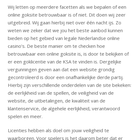
Wij letten op meerdere facetten als we bepalen of een
online goksite betrouwbaar is of niet. Dit doen wij zeer
uitgebreid. Wij gaan hierbij niet over één nacht ijs. Zo
weten we zeker dat we jou het beste aanbod kunnen
bieden op het gebied van legale Nederlandse online
casino’s. De beste manier om te checken hoe
betrouwbaar een online goksite is, is door te bekijken of
er een goklicentie van de KSA te vinden is. Dergelijke
vergunningen geven aan dat een website grondig
gecontroleerd is door een onafhankelijke derde partij.
Hierbij zijn verschillende onderdelen van de site bekeken:
de eerlijkheid van de spellen, de veiligheid van de
website, de uitbetalingen, de kwaliteit van de
klantenservice, de algehele eerlijkheid, verantwoord
spelen en meer.
Licenties hebben als doel om jouw veiligheid te
waarborgen. Voor spelers is het daarom beter dat er