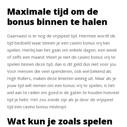
Maximale tijd om de
bonus binnen te halen
Daarnaast is er nog de vrijspeel tijd. Hiermee wordt de
tijd bedoeld waar binnen je een casino bonus vrij kan
spelen. Hierbij kan het gaan om enkele dagen, een week
of zelfs een maand. Weet je niet de casino bonus vrij te
spelen binnen deze tijd, dan is dit geld dus niet voor jou.
Voor mensen die veel spenderen, ook wel bekend als
High Rollers, maken deze limieten weinig uit. Maar als je
jouw tijd wilt nemen om een bonus vrij te spelen, is het
wel aan te raden om goed in de gaten te houden hoeveel
tijd je hebt. Het zou zonde zijn als je door de vrijspeel
tijd een casino bonus misloopt.
Wat kun je zoals spelen