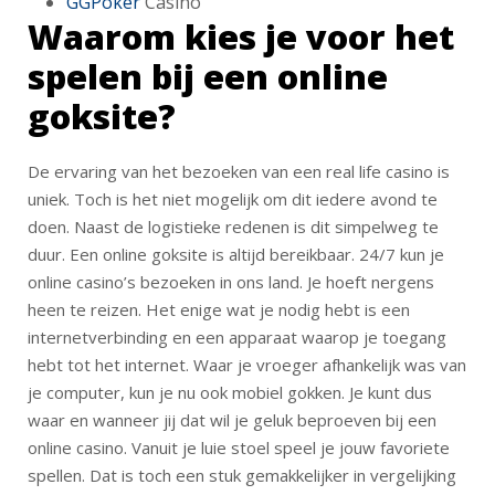
GGPoker
Casino
Waarom kies je voor het
spelen bij een online
goksite?
De ervaring van het bezoeken van een real life casino is
uniek. Toch is het niet mogelijk om dit iedere avond te
doen. Naast de logistieke redenen is dit simpelweg te
duur. Een online goksite is altijd bereikbaar. 24/7 kun je
online casino’s bezoeken in ons land. Je hoeft nergens
heen te reizen. Het enige wat je nodig hebt is een
internetverbinding en een apparaat waarop je toegang
hebt tot het internet. Waar je vroeger afhankelijk was van
je computer, kun je nu ook mobiel gokken. Je kunt dus
waar en wanneer jij dat wil je geluk beproeven bij een
online casino. Vanuit je luie stoel speel je jouw favoriete
spellen. Dat is toch een stuk gemakkelijker in vergelijking