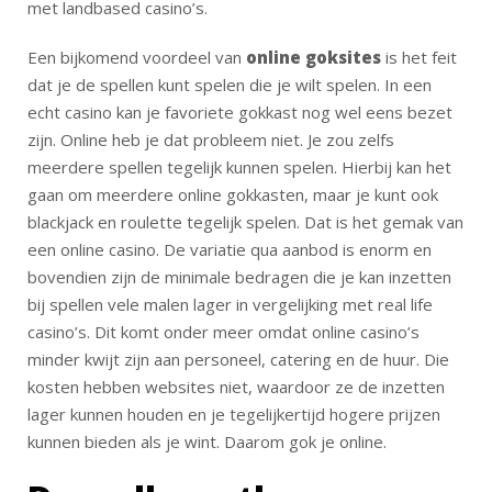
met landbased casino’s.
Een bijkomend voordeel van
online goksites
is het feit
dat je de spellen kunt spelen die je wilt spelen. In een
echt casino kan je favoriete gokkast nog wel eens bezet
zijn. Online heb je dat probleem niet. Je zou zelfs
meerdere spellen tegelijk kunnen spelen. Hierbij kan het
gaan om meerdere online gokkasten, maar je kunt ook
blackjack en roulette tegelijk spelen. Dat is het gemak van
een online casino. De variatie qua aanbod is enorm en
bovendien zijn de minimale bedragen die je kan inzetten
bij spellen vele malen lager in vergelijking met real life
casino’s. Dit komt onder meer omdat online casino’s
minder kwijt zijn aan personeel, catering en de huur. Die
kosten hebben websites niet, waardoor ze de inzetten
lager kunnen houden en je tegelijkertijd hogere prijzen
kunnen bieden als je wint. Daarom gok je online.