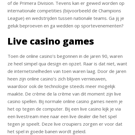
of de Primera Division. Tevens kan er gewed worden op
internationale competities (bijvoorbeeld de Champions
League) en wedstrijden tussen nationale teams. Ga jij je
geluk beproeven en ga wedden op sportevenementen?
Live casino games
Toen de online casino’s begonnen in de jaren 90, waren
ze heel simpel qua design en opzet. Raar is dat niet, want
de internetsnelheden van toen waren laag. Door de jaren
heen zijn online casino’s zich blijven vernieuwen,
waardoor ook de technologie steeds meer mogelijk
maakte. De crème de la crème van dit moment zijn live
casino spellen. Bij normale online casino games neem je
het op tegen de computer. Bij een live casino kijk je via
een livestream mee naar een live dealer die het spel
tegen je speelt. Deze live croupiers zorgen er voor dat
het spel in goede banen wordt geleid.