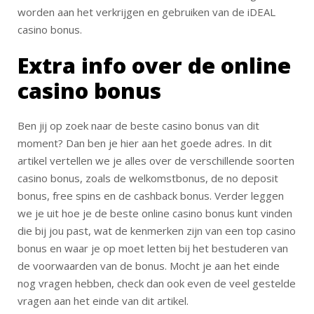
worden aan het verkrijgen en gebruiken van de iDEAL
casino bonus.
Extra info over de online
casino bonus
Ben jij op zoek naar de beste casino bonus van dit
moment? Dan ben je hier aan het goede adres. In dit
artikel vertellen we je alles over de verschillende soorten
casino bonus, zoals de welkomstbonus, de no deposit
bonus, free spins en de cashback bonus. Verder leggen
we je uit hoe je de beste online casino bonus kunt vinden
die bij jou past, wat de kenmerken zijn van een top casino
bonus en waar je op moet letten bij het bestuderen van
de voorwaarden van de bonus. Mocht je aan het einde
nog vragen hebben, check dan ook even de veel gestelde
vragen aan het einde van dit artikel.