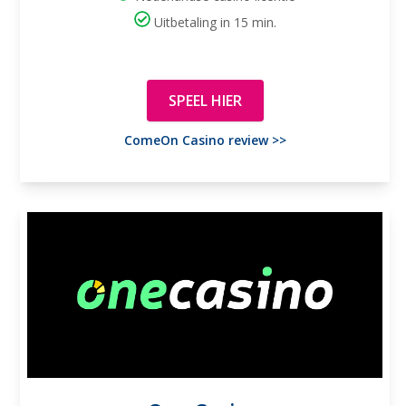
Uitbetaling in 15 min.
SPEEL HIER
ComeOn Casino review >>