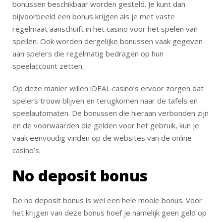
bonussen beschikbaar worden gesteld. Je kunt dan
bijvoorbeeld een bonus krijgen als je met vaste
regelmaat aanschuift in het casino voor het spelen van
spellen. Ook worden dergelijke bonussen vaak gegeven
aan spelers die regelmatig bedragen op hun
speelaccount zetten.
Op deze manier willen iDEAL casino’s ervoor zorgen dat
spelers trouw blijven en terugkomen naar de tafels en
speelautomaten. De bonussen die hieraan verbonden zijn
en de voorwaarden die gelden voor het gebruik, kun je
vaak eenvoudig vinden op de websites van de online
casino’s.
No deposit bonus
De no deposit bonus is wel een hele mooie bonus. Voor
het krijgen van deze bonus hoef je namelijk geen geld op