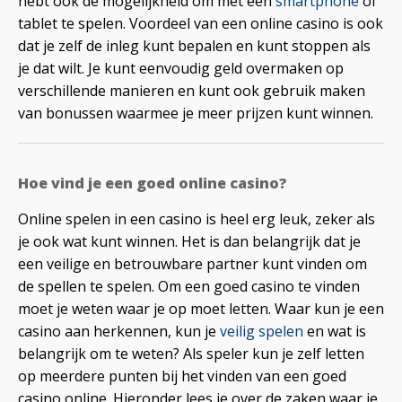
hebt ook de mogelijkheid om met een
smartphone
of
tablet te spelen. Voordeel van een online casino is ook
dat je zelf de inleg kunt bepalen en kunt stoppen als
je dat wilt. Je kunt eenvoudig geld overmaken op
verschillende manieren en kunt ook gebruik maken
van bonussen waarmee je meer prijzen kunt winnen.
Hoe vind je een goed online casino?
Online spelen in een casino is heel erg leuk, zeker als
je ook wat kunt winnen. Het is dan belangrijk dat je
een veilige en betrouwbare partner kunt vinden om
de spellen te spelen. Om een goed casino te vinden
moet je weten waar je op moet letten. Waar kun je een
casino aan herkennen, kun je
veilig spelen
en wat is
belangrijk om te weten? Als speler kun je zelf letten
op meerdere punten bij het vinden van een goed
casino online. Hieronder lees je over de zaken waar je