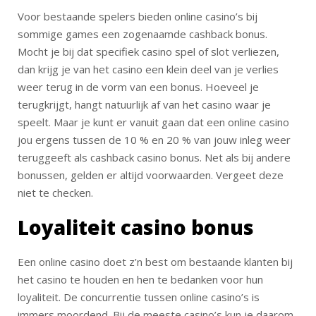
Voor bestaande spelers bieden online casino’s bij
sommige games een zogenaamde cashback bonus.
Mocht je bij dat specifiek casino spel of slot verliezen,
dan krijg je van het casino een klein deel van je verlies
weer terug in de vorm van een bonus. Hoeveel je
terugkrijgt, hangt natuurlijk af van het casino waar je
speelt. Maar je kunt er vanuit gaan dat een online casino
jou ergens tussen de 10 % en 20 % van jouw inleg weer
teruggeeft als cashback casino bonus. Net als bij andere
bonussen, gelden er altijd voorwaarden. Vergeet deze
niet te checken.
Loyaliteit casino bonus
Een online casino doet z’n best om bestaande klanten bij
het casino te houden en hen te bedanken voor hun
loyaliteit. De concurrentie tussen online casino’s is
immers moordend. Bij de meeste casino’s kun je daarom