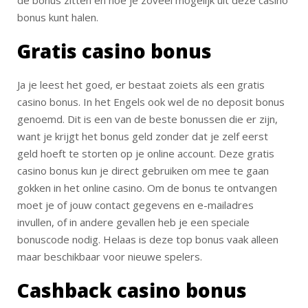
de bonus zitten en hoe je zoveel mogelijk uit deze casino
bonus kunt halen.
Gratis casino bonus
Ja je leest het goed, er bestaat zoiets als een gratis
casino bonus. In het Engels ook wel de no deposit bonus
genoemd. Dit is een van de beste bonussen die er zijn,
want je krijgt het bonus geld zonder dat je zelf eerst
geld hoeft te storten op je online account. Deze gratis
casino bonus kun je direct gebruiken om mee te gaan
gokken in het online casino. Om de bonus te ontvangen
moet je of jouw contact gegevens en e-mailadres
invullen, of in andere gevallen heb je een speciale
bonuscode nodig. Helaas is deze top bonus vaak alleen
maar beschikbaar voor nieuwe spelers.
Cashback casino bonus