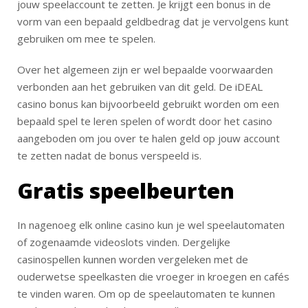
jouw speelaccount te zetten. Je krijgt een bonus in de
vorm van een bepaald geldbedrag dat je vervolgens kunt
gebruiken om mee te spelen.
Over het algemeen zijn er wel bepaalde voorwaarden
verbonden aan het gebruiken van dit geld. De iDEAL
casino bonus kan bijvoorbeeld gebruikt worden om een
bepaald spel te leren spelen of wordt door het casino
aangeboden om jou over te halen geld op jouw account
te zetten nadat de bonus verspeeld is.
Gratis speelbeurten
In nagenoeg elk online casino kun je wel speelautomaten
of zogenaamde videoslots vinden. Dergelijke
casinospellen kunnen worden vergeleken met de
ouderwetse speelkasten die vroeger in kroegen en cafés
te vinden waren. Om op de speelautomaten te kunnen