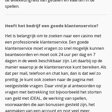
de willekeurigheid van getallen en kaarten in de
spellen.
Heeft het bedrijf een goede klantenservice?
Het is belangrijk om te zoeken naar een casino met
een professionele klantenservice. Een goede
klantenservice moet vragen zo snel mogelijk kunnen
beantwoorden en moet ook 24 uur per dag en 7
dagen in de week beschikbaar zijn. Let daarbij op de
manier waarop je de klantenservice kunt bereiken. Als
dat per mail, telefoon en chat kan, dan is dat wel zo
prettig. Je kunt ook zoeken naar de pagina met
veelgestelde vragen. Daar vind je al antwoorden op
vragen met betrekking tot bijvoorbeeld het storten
van geld met iDEAL, de werking van spellen,
voorwaarden die aan bonussen gesteld zijn, het
aanmaken van een account en nog veel meer.