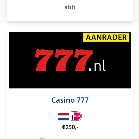
Visit
Casino 777
€250,-