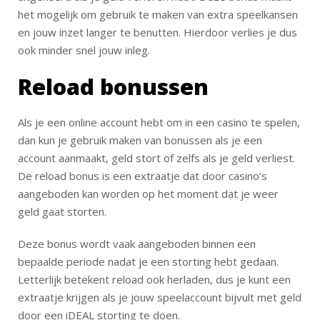
het mogelijk om gebruik te maken van extra speelkansen
en jouw inzet langer te benutten. Hierdoor verlies je dus
ook minder snel jouw inleg.
Reload bonussen
Als je een online account hebt om in een casino te spelen,
dan kun je gebruik maken van bonussen als je een
account aanmaakt, geld stort of zelfs als je geld verliest.
De reload bonus is een extraatje dat door casino’s
aangeboden kan worden op het moment dat je weer
geld gaat storten.
Deze bonus wordt vaak aangeboden binnen een
bepaalde periode nadat je een storting hebt gedaan.
Letterlijk betekent reload ook herladen, dus je kunt een
extraatje krijgen als je jouw speelaccount bijvult met geld
door een iDEAL storting te doen.