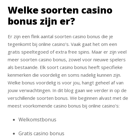
Welke soorten casino
bonus zijn er?
Er zijn een flink aantal soorten casino bonus die je
tegenkomt bij online casino’s. Vaak gaat het om een
gratis speeltegoed of extra free spins. Maar er zijn veel
meer soorten casino bonus, zowel voor nieuwe spelers
als bestaande. Elk soort casino bonus heeft specifieke
kenmerken die voordelig en soms nadelig kunnen zijn.
Welke bonus voordelig is voor jou, hangt geheel af van
jouw verwachtingen. In dit blog gaan we verder in op de
verschillende soorten bonus. We beginnen alvast met de
meest voorkomende casino bonus bij online casino’s:
Welkomstbonus
Gratis casino bonus