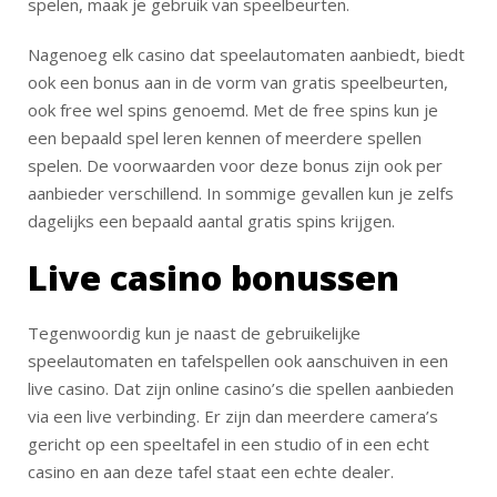
spelen, maak je gebruik van speelbeurten.
Nagenoeg elk casino dat speelautomaten aanbiedt, biedt
ook een bonus aan in de vorm van gratis speelbeurten,
ook free wel spins genoemd. Met de free spins kun je
een bepaald spel leren kennen of meerdere spellen
spelen. De voorwaarden voor deze bonus zijn ook per
aanbieder verschillend. In sommige gevallen kun je zelfs
dagelijks een bepaald aantal gratis spins krijgen.
Live casino bonussen
Tegenwoordig kun je naast de gebruikelijke
speelautomaten en tafelspellen ook aanschuiven in een
live casino. Dat zijn online casino’s die spellen aanbieden
via een live verbinding. Er zijn dan meerdere camera’s
gericht op een speeltafel in een studio of in een echt
casino en aan deze tafel staat een echte dealer.