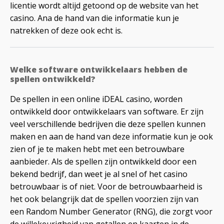
licentie wordt altijd getoond op de website van het
casino. Ana de hand van die informatie kun je
natrekken of deze ook echt is.
Welke software ontwikkelaars hebben de
spellen ontwikkeld?
De spellen in een online iDEAL casino, worden
ontwikkeld door ontwikkelaars van software. Er zijn
veel verschillende bedrijven die deze spellen kunnen
maken en aan de hand van deze informatie kun je ook
zien of je te maken hebt met een betrouwbare
aanbieder. Als de spellen zijn ontwikkeld door een
bekend bedrijf, dan weet je al snel of het casino
betrouwbaar is of niet. Voor de betrouwbaarheid is
het ook belangrijk dat de spellen voorzien zijn van
een Random Number Generator (RNG), die zorgt voor