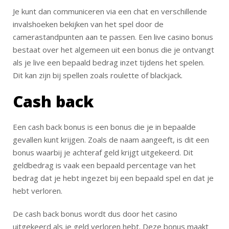
Je kunt dan communiceren via een chat en verschillende
invalshoeken bekijken van het spel door de
camerastandpunten aan te passen. Een live casino bonus
bestaat over het algemeen uit een bonus die je ontvangt
als je live een bepaald bedrag inzet tijdens het spelen.
Dit kan zijn bij spellen zoals roulette of blackjack.
Cash back
Een cash back bonus is een bonus die je in bepaalde
gevallen kunt krijgen. Zoals de naam aangeeft, is dit een
bonus waarbij je achteraf geld krijgt uitgekeerd. Dit
geldbedrag is vaak een bepaald percentage van het
bedrag dat je hebt ingezet bij een bepaald spel en dat je
hebt verloren.
De cash back bonus wordt dus door het casino
uitgekeerd als je geld verloren hebt. Deze bonus maakt