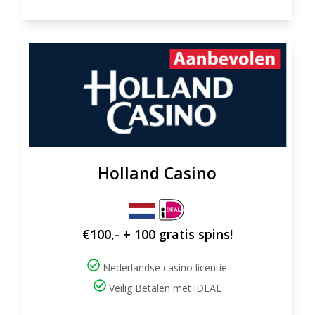
Holland Casino
€100,- + 100 gratis spins!
Nederlandse casino licentie
Veilig Betalen met iDEAL