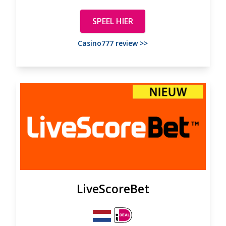
SPEEL HIER
Casino777 review >>
LiveScoreBet