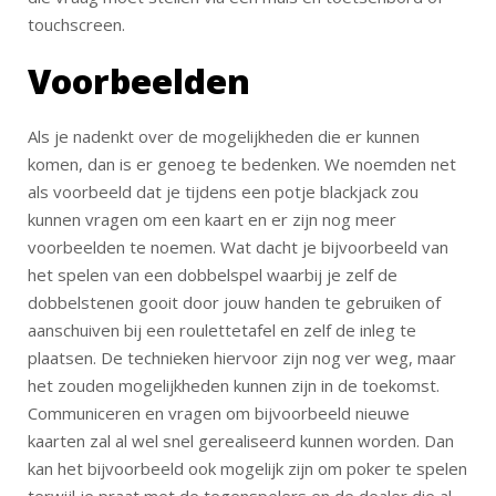
touchscreen.
Voorbeelden
Als je nadenkt over de mogelijkheden die er kunnen
komen, dan is er genoeg te bedenken. We noemden net
als voorbeeld dat je tijdens een potje blackjack zou
kunnen vragen om een kaart en er zijn nog meer
voorbeelden te noemen. Wat dacht je bijvoorbeeld van
het spelen van een dobbelspel waarbij je zelf de
dobbelstenen gooit door jouw handen te gebruiken of
aanschuiven bij een roulettetafel en zelf de inleg te
plaatsen. De technieken hiervoor zijn nog ver weg, maar
het zouden mogelijkheden kunnen zijn in de toekomst.
Communiceren en vragen om bijvoorbeeld nieuwe
kaarten zal al wel snel gerealiseerd kunnen worden. Dan
kan het bijvoorbeeld ook mogelijk zijn om poker te spelen