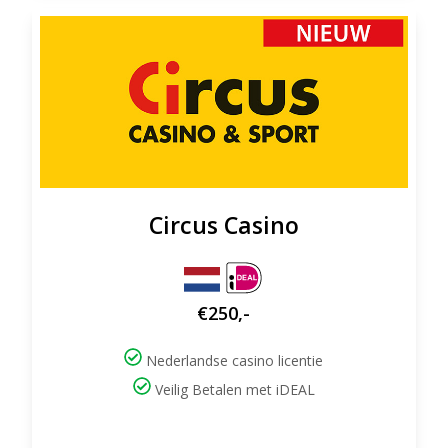
Circus Casino
€250,-
Nederlandse casino licentie
Veilig Betalen met iDEAL