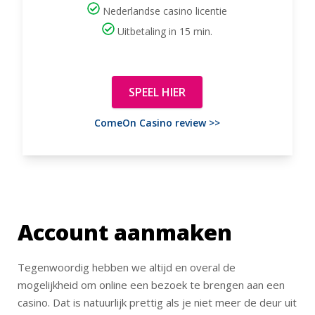
Nederlandse casino licentie
Uitbetaling in 15 min.
SPEEL HIER
ComeOn Casino review >>
Account aanmaken
Tegenwoordig hebben we altijd en overal de
mogelijkheid om online een bezoek te brengen aan een
casino. Dat is natuurlijk prettig als je niet meer de deur uit