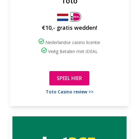
Toto
€10,- gratis wedden!
Nederlandse casino licentie
Veilig Betalen met iDEAL
SPEEL HIER
Toto Casino review >>