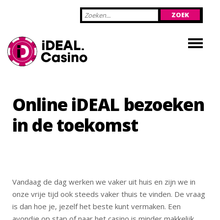
Online iDEAL bezoeken
in de toekomst
Vandaag de dag werken we vaker uit huis en zijn we in
onze vrije tijd ook steeds vaker thuis te vinden. De vraag
is dan hoe je, jezelf het beste kunt vermaken. Een
avondje op stap of naar het casino is minder makkelijk