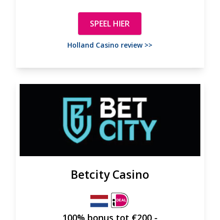
SPEEL HIER
Holland Casino review >>
Betcity Casino
100% bonus tot €200,-