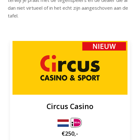
terwijl je praat met de tegenspelers en de dealer die al
dan niet virtueel of in het echt zijn aangeschoven aan de
tafel.
Circus Casino
€250,-