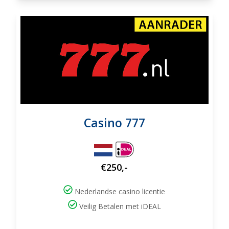
Casino 777
€250,-
Nederlandse casino licentie
Veilig Betalen met iDEAL