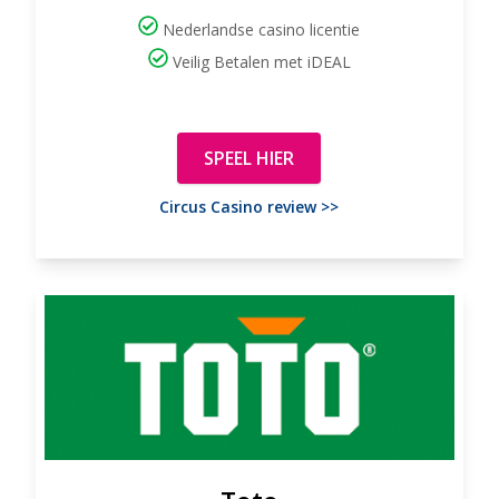
Nederlandse casino licentie
Veilig Betalen met iDEAL
SPEEL HIER
Circus Casino review >>