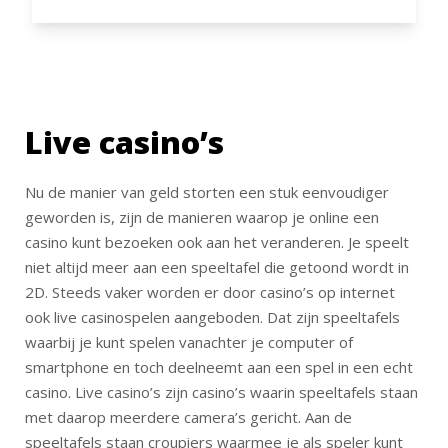
Live casino’s
Nu de manier van geld storten een stuk eenvoudiger
geworden is, zijn de manieren waarop je online een
casino kunt bezoeken ook aan het veranderen. Je speelt
niet altijd meer aan een speeltafel die getoond wordt in
2D. Steeds vaker worden er door casino’s op internet
ook live casinospelen aangeboden. Dat zijn speeltafels
waarbij je kunt spelen vanachter je computer of
smartphone en toch deelneemt aan een spel in een echt
casino. Live casino’s zijn casino’s waarin speeltafels staan
met daarop meerdere camera’s gericht. Aan de
speeltafels staan croupiers waarmee je als speler kunt