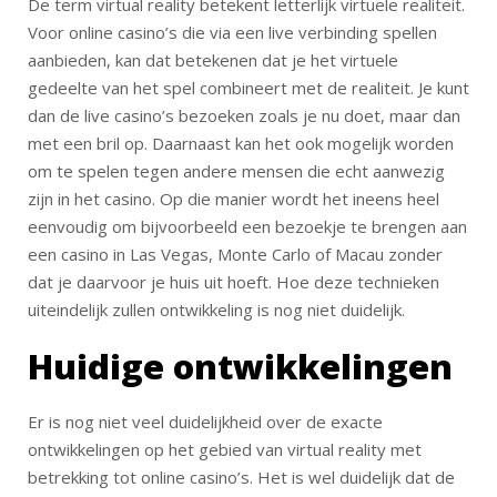
De term virtual reality betekent letterlijk virtuele realiteit.
Voor online casino’s die via een live verbinding spellen
aanbieden, kan dat betekenen dat je het virtuele
gedeelte van het spel combineert met de realiteit. Je kunt
dan de live casino’s bezoeken zoals je nu doet, maar dan
met een bril op. Daarnaast kan het ook mogelijk worden
om te spelen tegen andere mensen die echt aanwezig
zijn in het casino. Op die manier wordt het ineens heel
eenvoudig om bijvoorbeeld een bezoekje te brengen aan
een casino in Las Vegas, Monte Carlo of Macau zonder
dat je daarvoor je huis uit hoeft. Hoe deze technieken
uiteindelijk zullen ontwikkeling is nog niet duidelijk.
Huidige ontwikkelingen
Er is nog niet veel duidelijkheid over de exacte
ontwikkelingen op het gebied van virtual reality met
betrekking tot online casino’s. Het is wel duidelijk dat de