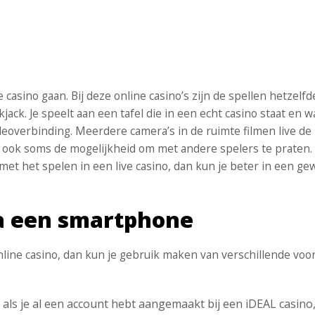
casino gaan. Bij deze online casino’s zijn de spellen hetzelfd
kjack. Je speelt aan een tafel die in een echt casino staat en 
deoverbinding. Meerdere camera’s in de ruimte filmen live de b
 ook soms de mogelijkheid om met andere spelers te praten.
en met het spelen in een live casino, dan kun je beter in een g
ia een smartphone
nline casino, dan kun je gebruik maken van verschillende voo
s je al een account hebt aangemaakt bij een iDEAL casino, 