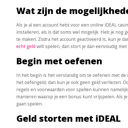
Wat zijn de mogelijkhed
Als je al een account hebt voor een online iDEAL casi
installeren, als is dat soms wel mogelijk. Heb je no
te maken. Zodra het account geactiveerd is, kun je d
echt geld
wilt spelen, dan stort je dan eenvoudig met
Begin met oefenen
In het begin is het verstandig om te oefenen met de 
het oefengeld, dan kun je ook geen geld verliezen. O
regels en voorwaarden voor spellen kunnen namelijk 
manieren waarop je een bonus kunt vrijspelen. Als je 
gaan spelen.
Geld storten met iDEAL