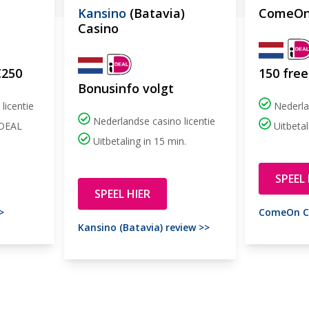
Kansino
(Batavia)
ComeOn
Casino
€250
150 free
Bonusinfo volgt
licentie
Nederlan
Nederlandse casino licentie
iDEAL
Uitbetal
Uitbetaling in 15 min.
SPEEL 
SPEEL HIER
>
ComeOn Ca
Kansino (Batavia) review >>