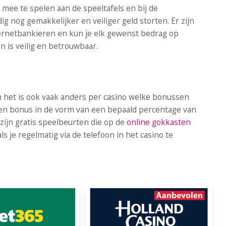
 mee te spelen aan de speeltafels en bij de
g nog gemakkelijker en veiliger geld storten. Er zijn
nternetbankieren en kun je elk gewenst bedrag op
n is veilig en betrouwbaar.
en het is ook vaak anders per casino welke bonussen
 een bonus in de vorm van een bepaald percentage van
 zijn gratis speelbeurten die op de
online gokkasten
 je regelmatig via de telefoon in het casino te