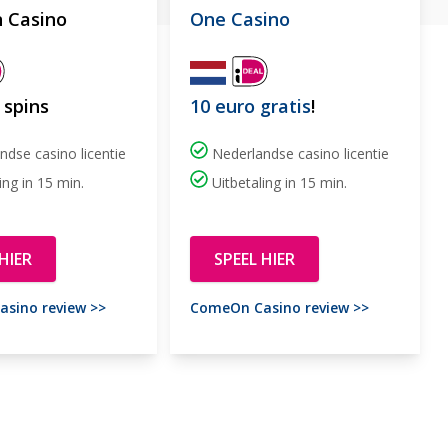
 Casino
One Casino
 spins
10 euro gratis
!
dse casino licentie
Nederlandse casino licentie
ing in 15 min.
Uitbetaling in 15 min.
HIER
SPEEL HIER
sino review >>
ComeOn Casino review >>