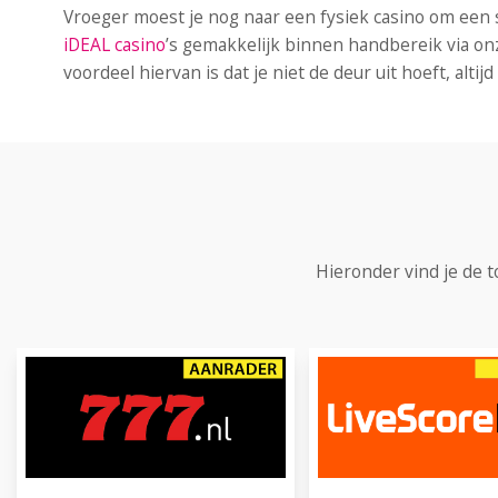
Vroeger moest je nog naar een fysiek casino om een 
iDEAL casino
’s gemakkelijk binnen handbereik via onz
voordeel hiervan is dat je niet de deur uit hoeft, alt
Hieronder vind je de t