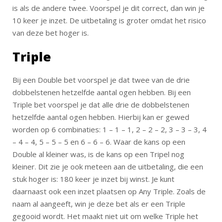
is als de andere twee. Voorspel je dit correct, dan win je
10 keer je inzet. De uitbetaling is groter omdat het risico
van deze bet hoger is.
Triple
Bij een Double bet voorspel je dat twee van de drie
dobbelstenen hetzelfde aantal ogen hebben. Bij een
Triple bet voorspel je dat alle drie de dobbelstenen
hetzelfde aantal ogen hebben. Hierbij kan er gewed
worden op 6 combinaties: 1 – 1 – 1, 2 – 2 – 2, 3 – 3 – 3, 4
– 4 – 4, 5 – 5 – 5 en 6 – 6 – 6. Waar de kans op een
Double al kleiner was, is de kans op een Tripel nog
kleiner. Dit zie je ook meteen aan de uitbetaling, die een
stuk hoger is: 180 keer je inzet bij winst. Je kunt
daarnaast ook een inzet plaatsen op Any Triple. Zoals de
naam al aangeeft, win je deze bet als er een Triple
gegooid wordt. Het maakt niet uit om welke Triple het