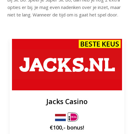
opties er bij. Je mag even nadenken over je inzet, maar
niet te lang. Wanneer de tijd om is gaat het spel door.
Jacks Casino
€100,- bonus!