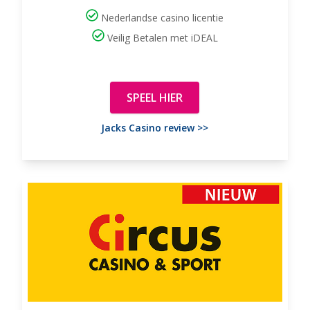
Nederlandse casino licentie
Veilig Betalen met iDEAL
SPEEL HIER
Jacks Casino review >>