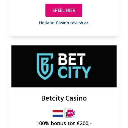
SPEEL HIER
Holland Casino review >>
Betcity Casino
100% bonus tot €200,-