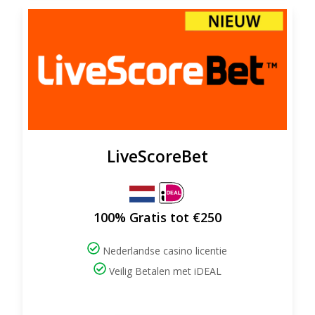
LiveScoreBet
100% Gratis tot €250
Nederlandse casino licentie
Veilig Betalen met iDEAL