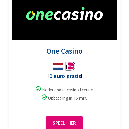
One Casino
10 euro gratis
!
Nederlandse casino licentie
Uitbetaling in 15 min.
SPEEL HIER