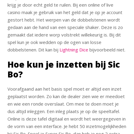
krijg je door echt geld te ruilen. Bij een online of live
casino maak je gebruik van het geld dat je op je account
gestort hebt. Het werpen van de dobbelstenen wordt
gedaan aan de hand van een speciale shaker. Deze is zo
gemaakt dat iedere worp volstrekt willekeurig is. Bij dit
spel kun je ook wedden op de ogen van losse
dobbelstenen. Dit kan bij
Lightning Dice
bijvoorbeeld niet.
Hoe kun je inzetten bij Sic
Bo?
Voorafgaand aan het basis spel moet er altijd een inzet
geplaatst worden. Zo kan de dealer zien wie er meedoet
en wie een ronde overslaat. Om mee te doen moet je
dus altijd inleggen. Een inleg plaats je op de speeltafel.
Online is deze tafel digitaal en wordt het weergegeven in
de vorm van een interface. Je hebt 50 inzetmogelijkheden
bij Sic Bo. Speel je Super Sic Bo, dan heb je nog 2 extra