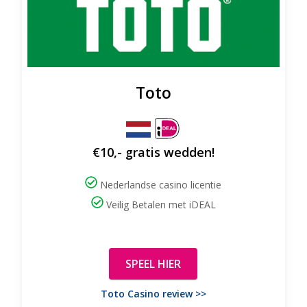
Toto
€10,- gratis wedden!
Nederlandse casino licentie
Veilig Betalen met iDEAL
SPEEL HIER
Toto Casino review >>