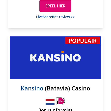
SPEEL HIER
LiveScoreBet review >>
Kansino
(Batavia) Casino
Bonusinfo volgt