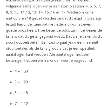
uitkomst een gok plaatsen (minus 3 en 18). Op het
volgende aantal ogen kun je een inzet plaatsen: 4, 5, 6, 7,
8, 9, 10, 11,12, 13, 14, 15, 16 en 17. Wederom kan er
niet op 3 en 18 gebet worden omdat dit altijd Triples zijn.
Je zult hieronder zien dat niet iedere uitkomst even
goede odds heeft. Hoe beter de odds zijn, hoe kleiner de
kans is dat dit getal gegooid wordt. Dat zie je vaker bij dit
soort dobbelspellen. Een casino gaat je nu eenmaal niet
dik uitbetalen als de kans groot is dat je een specifiek
aantal ogen kunt wedden. Alle aantal ogen inclusief
betalingen hebben we hieronder voor je opgesomd:
4 – 1:60
5 – 1:20
6 – 1:18
7 – 1:12