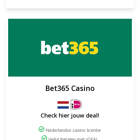
Bet365 Casino
Check hier jouw deal!
Nederlandse casino licentie
Veilig Betalen met iDEAL