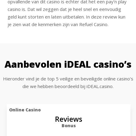
opvallende van dit casino is echter dat het een pay’n play
casino is. Dat wil zeggen dat je heel snel en eenvoudig
geld kunt storten en laten uitbetalen. In deze review kun
je zien wat de kenmerken zijn van Refuel Casino.
Aanbevolen iDEAL casino’s
Hieronder vind je de top 5 veilige en beveiligde online casino’s
die we hebben beoordeeld bij iDEAL.casino.
Online Casino
Reviews
Bonus