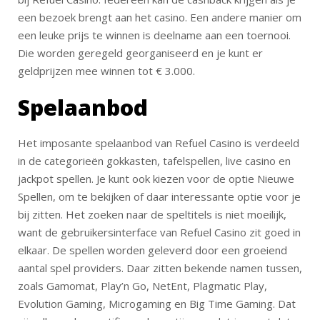
een bezoek brengt aan het casino. Een andere manier om
een leuke prijs te winnen is deelname aan een toernooi.
Die worden geregeld georganiseerd en je kunt er
geldprijzen mee winnen tot € 3.000.
Spelaanbod
Het imposante spelaanbod van Refuel Casino is verdeeld
in de categorieën gokkasten, tafelspellen, live casino en
jackpot spellen. Je kunt ook kiezen voor de optie Nieuwe
Spellen, om te bekijken of daar interessante optie voor je
bij zitten. Het zoeken naar de speltitels is niet moeilijk,
want de gebruikersinterface van Refuel Casino zit goed in
elkaar. De spellen worden geleverd door een groeiend
aantal spel providers. Daar zitten bekende namen tussen,
zoals Gamomat, Play’n Go, NetEnt, Plagmatic Play,
Evolution Gaming, Microgaming en Big Time Gaming. Dat