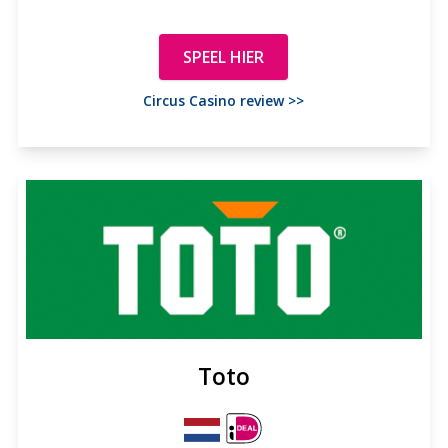
SPEEL HIER
Circus Casino review >>
Toto