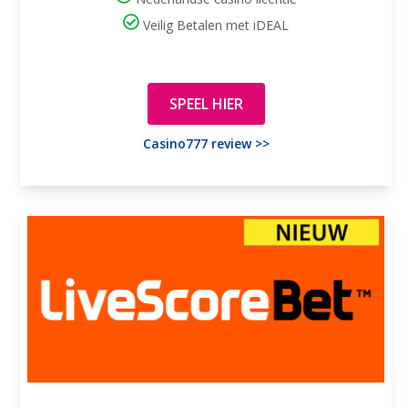
Veilig Betalen met iDEAL
SPEEL HIER
Casino777 review >>