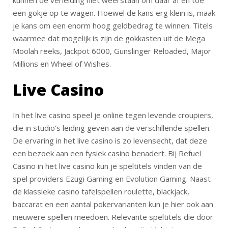
kunnen de verleiding niet weerstaan om daar af en toe
een gokje op te wagen. Hoewel de kans erg klein is, maak
je kans om een enorm hoog geldbedrag te winnen. Titels
waarmee dat mogelijk is zijn de gokkasten uit de Mega
Moolah reeks, Jackpot 6000, Gunslinger Reloaded, Major
Millions en Wheel of Wishes.
Live Casino
In het live casino speel je online tegen levende croupiers,
die in studio’s leiding geven aan de verschillende spellen.
De ervaring in het live casino is zo levensecht, dat deze
een bezoek aan een fysiek casino benadert. Bij Refuel
Casino in het live casino kun je speltitels vinden van de
spel providers Ezugi Gaming en Evolution Gaming. Naast
de klassieke casino tafelspellen roulette, blackjack,
baccarat en een aantal pokervarianten kun je hier ook aan
nieuwere spellen meedoen. Relevante speltitels die door