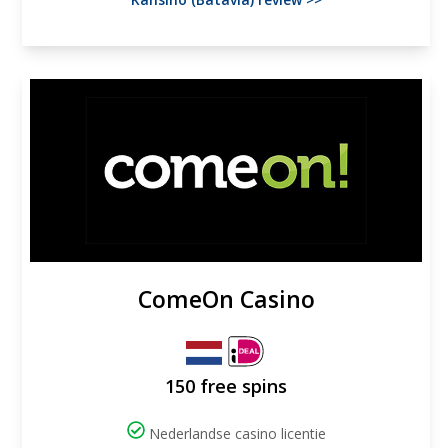
ComeOn Casino
150 free spins
Nederlandse casino licentie