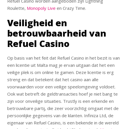
Refuel Casino worden aangeboden zijn Lightning
Roulette,
Monopoly Live
en Crazy Time.
Veiligheid en
betrouwbaarheid van
Refuel Casino
Op basis van het feit dat Refuel Casino in het bezit is van
een licentie uit Malta mag je ervan uitgaan dat het een
veilige plek is om online te gamen. Deze licentie is erg
streng en dat betekent dat het casino aan alle
voorwaarden voor een veilige speelomgeving voldoet.
Ook wat betreft de geldtransacties hoef je niet bang te
zijn voor onveilige situaties. Trustly is een erkende en
betrouwbare partij, die zeer voorzichtig omgaat met de
persoonlijke gegevens van de klanten. Infiniza Ltd, de
eigenaar van Refuel Casino, is een bekende in de wereld