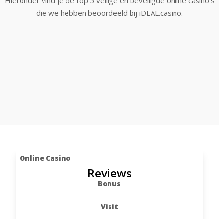
Hieronder vind je de top 5 veilige en beveiligde online casino’s
die we hebben beoordeeld bij iDEAL.casino.
Online Casino
Reviews
Bonus
Visit