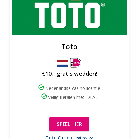
Toto
€10,- gratis wedden!
Nederlandse casino licentie
Veilig Betalen met iDEAL
SPEEL HIER
Toto Casino review >>