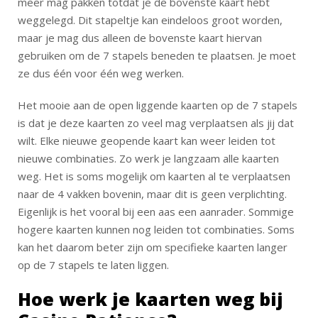
meer mag pakken totdat je de bovenste kaart hebt
weggelegd. Dit stapeltje kan eindeloos groot worden,
maar je mag dus alleen de bovenste kaart hiervan
gebruiken om de 7 stapels beneden te plaatsen. Je moet
ze dus één voor één weg werken.
Het mooie aan de open liggende kaarten op de 7 stapels
is dat je deze kaarten zo veel mag verplaatsen als jij dat
wilt. Elke nieuwe geopende kaart kan weer leiden tot
nieuwe combinaties. Zo werk je langzaam alle kaarten
weg. Het is soms mogelijk om kaarten al te verplaatsen
naar de 4 vakken bovenin, maar dit is geen verplichting.
Eigenlijk is het vooral bij een aas een aanrader. Sommige
hogere kaarten kunnen nog leiden tot combinaties. Soms
kan het daarom beter zijn om specifieke kaarten langer
op de 7 stapels te laten liggen.
Hoe werk je kaarten weg bij