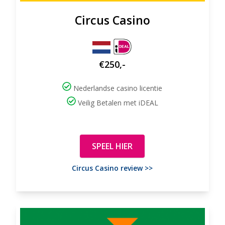
Circus Casino
€250,-
Nederlandse casino licentie
Veilig Betalen met iDEAL
SPEEL HIER
Circus Casino review >>