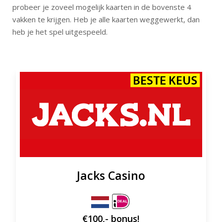
probeer je zoveel mogelijk kaarten in de bovenste 4
vakken te krijgen. Heb je alle kaarten weggewerkt, dan
heb je het spel uitgespeeld.
Jacks Casino
€100,- bonus!