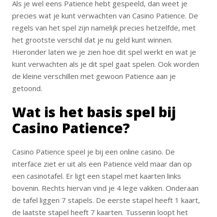
Als je wel eens Patience hebt gespeeld, dan weet je
precies wat je kunt verwachten van Casino Patience. De
regels van het spel zijn namelijk precies hetzelfde, met
het grootste verschil dat je nu geld kunt winnen.
Hieronder laten we je zien hoe dit spel werkt en wat je
kunt verwachten als je dit spel gaat spelen. Ook worden
de kleine verschillen met gewoon Patience aan je
getoond.
Wat is het basis spel bij
Casino Patience?
Casino Patience speel je bij een online casino. De
interface ziet er uit als een Patience veld maar dan op
een casinotafel. Er ligt een stapel met kaarten links
bovenin. Rechts hiervan vind je 4 lege vakken. Onderaan
de tafel liggen 7 stapels. De eerste stapel heeft 1 kaart,
de laatste stapel heeft 7 kaarten. Tussenin loopt het