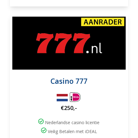
Casino 777
€250,-
Nederlandse casino licentie
Veilig Betalen met iDEAL