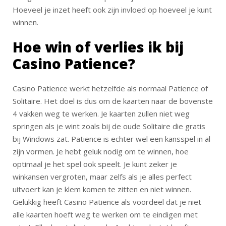
Hoeveel je inzet heeft ook zijn invloed op hoeveel je kunt
winnen.
Hoe win of verlies ik bij
Casino Patience?
Casino Patience werkt hetzelfde als normaal Patience of
Solitaire. Het doel is dus om de kaarten naar de bovenste
4 vakken weg te werken. Je kaarten zullen niet weg
springen als je wint zoals bij de oude Solitaire die gratis
bij Windows zat. Patience is echter wel een kansspel in al
zijn vormen. Je hebt geluk nodig om te winnen, hoe
optimaal je het spel ook speelt. Je kunt zeker je
winkansen vergroten, maar zelfs als je alles perfect
uitvoert kan je klem komen te zitten en niet winnen.
Gelukkig heeft Casino Patience als voordeel dat je niet
alle kaarten hoeft weg te werken om te eindigen met