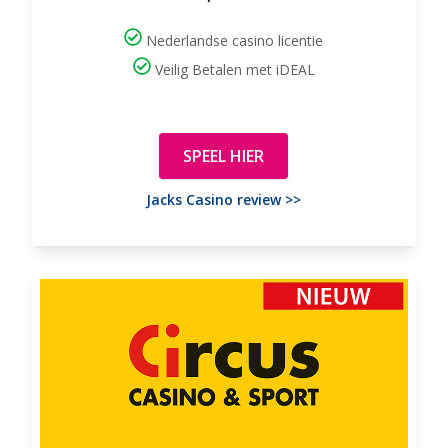
Nederlandse casino licentie
Veilig Betalen met iDEAL
SPEEL HIER
Jacks Casino review >>